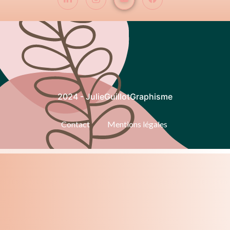
2024 - JulieGuillotGraphisme
Contact
Mentions légales